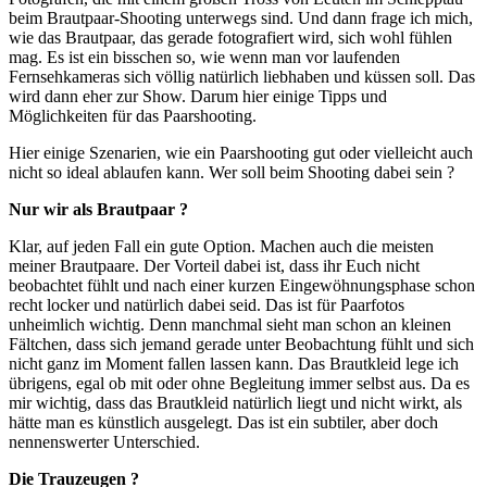
beim Brautpaar-Shooting unterwegs sind. Und dann frage ich mich,
wie das Brautpaar, das gerade fotografiert wird, sich wohl fühlen
mag. Es ist ein bisschen so, wie wenn man vor laufenden
Fernsehkameras sich völlig natürlich liebhaben und küssen soll. Das
wird dann eher zur Show. Darum hier einige Tipps und
Möglichkeiten für das Paarshooting.
Hier einige Szenarien, wie ein Paarshooting gut oder vielleicht auch
nicht so ideal ablaufen kann. Wer soll beim Shooting dabei sein ?
Nur wir als Brautpaar ?
Klar, auf jeden Fall ein gute Option. Machen auch die meisten
meiner Brautpaare. Der Vorteil dabei ist, dass ihr Euch nicht
beobachtet fühlt und nach einer kurzen Eingewöhnungsphase schon
recht locker und natürlich dabei seid. Das ist für Paarfotos
unheimlich wichtig. Denn manchmal sieht man schon an kleinen
Fältchen, dass sich jemand gerade unter Beobachtung fühlt und sich
nicht ganz im Moment fallen lassen kann. Das Brautkleid lege ich
übrigens, egal ob mit oder ohne Begleitung immer selbst aus. Da es
mir wichtig, dass das Brautkleid natürlich liegt und nicht wirkt, als
hätte man es künstlich ausgelegt. Das ist ein subtiler, aber doch
nennenswerter Unterschied.
Die Trauzeugen ?