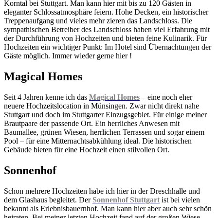
Korntal bei Stuttgart. Man kann hier mit bis zu 120 Gästen in
eleganter Schlossatmosphäre feiern. Hohe Decken, ein historischer
Treppenaufgang und vieles mehr zieren das Landschloss. Die
sympathischen Betreiber des Landschloss haben viel Erfahrung mit
der Durchführung von Hochzeiten und bieten feine Kulinarik. Für
Hochzeiten ein wichtiger Punkt: Im Hotel sind Übernachtungen der
Gäste möglich. Immer wieder gerne hier !
Magical Homes
Seit 4 Jahren kenne ich das
Magical Homes
– eine noch eher
neuere Hochzeitslocation in Münsingen. Zwar nicht direkt nahe
Stuttgart und doch im Stuttgarter Einzugsgebiet. Für einige meiner
Brautpaare der passende Ort. Ein herrliches Anwesen mit
Baumallee, grünen Wiesen, herrlichen Terrassen und sogar einem
Pool – für eine Mitternachtsabkühlung ideal. Die historischen
Gebäude bieten für eine Hochzeit einen stilvollen Ort.
Sonnenhof
Schon mehrere Hochzeiten habe ich hier in der Dreschhalle und
dem Glashaus begleitet. Der
Sonnenhof Stuttgart
ist bei vielen
bekannt als Erlebnisbauernhof. Man kann hier aber auch sehr schön
heiraten. Bei meiner letzten Hochzeit fand auf der großen Wiese